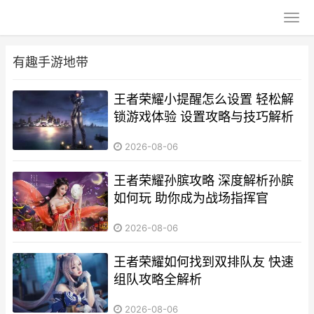
有趣手游地带
王者荣耀小提醒怎么设置 轻松解
锁游戏体验 设置攻略与技巧解析
2026-08-06
王者荣耀孙膑攻略 深度解析孙膑
如何玩 助你成为战场指挥官
2026-08-06
王者荣耀如何找到双排队友 快速
组队攻略全解析
2026-08-06