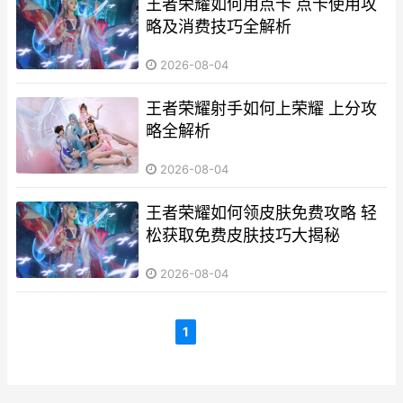
王者荣耀如何用点卡 点卡使用攻
略及消费技巧全解析
2026-08-04
王者荣耀射手如何上荣耀 上分攻
略全解析
2026-08-04
王者荣耀如何领皮肤免费攻略 轻
松获取免费皮肤技巧大揭秘
2026-08-04
1