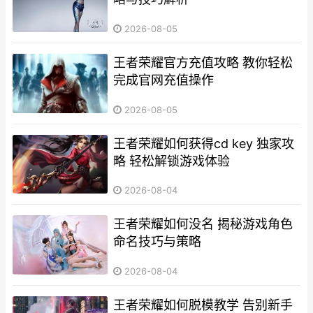
2026-08-05
王者荣耀官方充值攻略 教你轻松
完成官网充值操作
2026-08-05
王者荣耀如何获得cd key 独家攻
略 轻松解锁游戏体验
2026-08-04
王者荣耀如何没名 揭秘游戏角色
命名技巧与策略
2026-08-04
王者荣耀如何脱模教学 告别新手