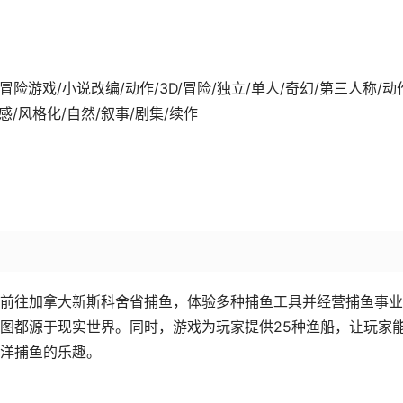
9-15发行 冒险游戏/小说改编/动作/3D/冒险/独立/单人/奇幻/第三人称/动
情感/风格化/自然/叙事/剧集/续作
前往加拿大新斯科舍省捕鱼，体验多种捕鱼工具并经营捕鱼事业
图都源于现实世界。同时，游戏为玩家提供25种渔船，让玩家
洋捕鱼的乐趣。