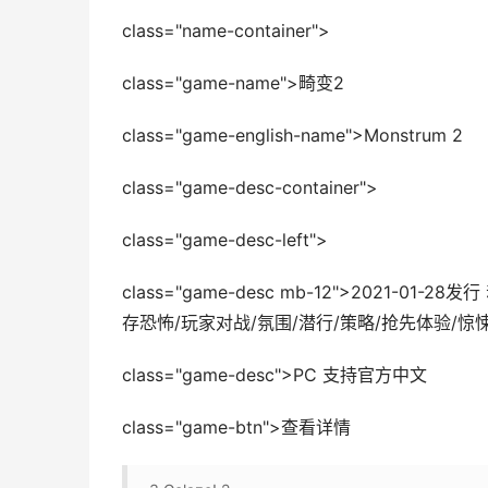
class="name-container">
class="game-name">畸变2
class="game-english-name">Monstrum 2
class="game-desc-container">
class="game-desc-left">
class="game-desc mb-12">2021-0
存恐怖/玩家对战/氛围/潜行/策略/抢先体验/惊
class="game-desc">PC 支持官方中文
class="game-btn">查看详情