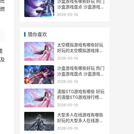
还
沙盒游戏有哪些好玩 热门
沙盒游戏盘点 沙盒游戏下
燃
载
2026-05-16
猜你喜欢
太空模拟游戏有哪些好玩
好玩的太空模拟游戏排行
需
榜 模拟太空游戏下载中文
2026-05-16
及
版
沙盒游戏有哪些好玩 热门
沙盒游戏盘点 沙盒游戏下
载
2026-05-16
清版STG游戏有哪些 好玩
的清版STG游戏排行榜前
10
2026-05-16
大型多人在线游戏有哪些
好玩的大型多人在线游戏
精选 大型多人在线游戏天
2026-05-16
空码头小说