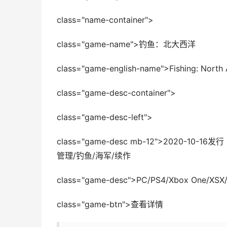
class="name-container">
class="game-name">钓鱼：北大西洋
class="game-english-name">Fishing: North A
class="game-desc-container">
class="game-desc-left">
class="game-desc mb-12">2020-1
管理/钓鱼/海军/续作
class="game-desc">PC/PS4/Xbox One/
class="game-btn">查看详情