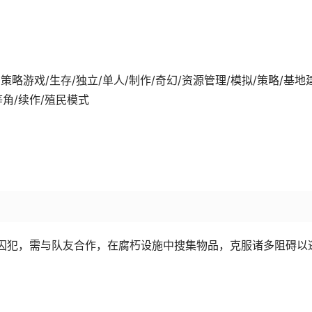
8-21发行 策略游戏/生存/独立/单人/制作/奇幻/资源管理/模拟/策略/基地
等角/续作/殖民模式
囚犯，需与队友合作，在腐朽设施中搜集物品，克服诸多阻碍以