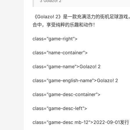
3
Golazo! 2
《Golazo! 2》是一款充满活力的街机足
合中，享受纯粹的乐趣和动作！
class="game-right">
class="name-container">
class="game-name">Golazo! 2
class="game-english-name">Golazo! 2
class="game-desc-container">
class="game-desc-left">
class="game-desc mb-12">2022-09