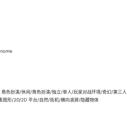
gnome
09-05发行 角色扮演/休闲/角色扮演/独立/单人/玩家对战环境/奇幻/第三人
图形/2D/2D 平台/自然/街机/横向滚屏/隐藏物体