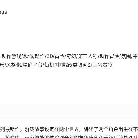
aga
3-06发行 动作游戏/恐怖/动作/3D/冒险/奇幻/第三人称/动作冒险/氛围/
/欢乐/风格化/精确平台/街机/中世纪/类银河战士恶魔城
列最新作。游戏故事设定在两个世界，讲述了两个角色出生在不
。游戏中，玩家将能够体验到全新的角色阵容和升级后的战斗系