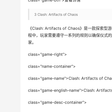
class="game-btn">查看详情
3
Clash: Artifacts of Chaos
《Clash: Artifacts of Chaos
程中，玩家需要遵守一系列的规则以确保仪式的
家。
class="game-right">
class="name-container">
class="game-name">Clash: Artifacts of Ch
class="game-english-name">Clash: Artifact
class="game-desc-container">