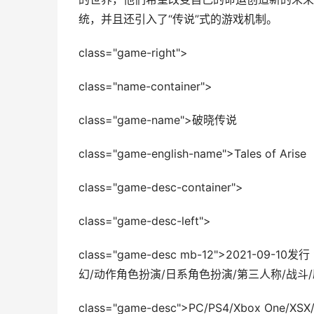
统，并且还引入了“传说”式的游戏机制。
class="game-right">
class="name-container">
class="game-name">破晓传说
class="game-english-name">Tales of Arise
class="game-desc-container">
class="game-desc-left">
class="game-desc mb-12">2021-0
幻/动作角色扮演/日系角色扮演/第三人称/战斗/
class="game-desc">PC/PS4/Xbox One/