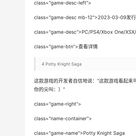
class="game-desc-left">
class="game-desc mb-12">2023-
class="game-desc">PC/PS4/Xbox One/
class="game-btn">查看详情
4
Potty Knight Saga
这款游戏的开发者自信地说：“这款游戏看起来
你的尖叫：）”
class="game-right">
class="name-container">
class="game-name">Potty Knight Saga