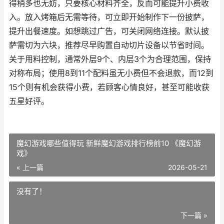
得稍多也无妨，只要核心材料齐全，反而可能提升小费收
入。放入烤箱后无需等待，可立即开始制作下一份披萨，
提升出餐速度。如想跳过广告，可关闭网络连接。默认披
萨需切为六块，推荐尽早购置自动切片设备以节省时间。
关于用料控制，通常外层9个、内层3个为合理范围，保持
对称布局；使用8到11个配料虽无小费但不会退款，而12到
15个则有机会获得小费，若顾客心情良好，甚至可能收获
五星好评。
魔幻游戏哪些值得玩 新鲜魔幻游戏排行榜前10 《魔幻游
戏》
« 上一篇
2026-05-21
没有了！
下一篇 »