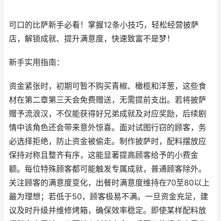
可口的比萨新手必看！掌握12条小技巧，轻松经营披萨
店，解锁成就、提升满意度，快速致富不是梦！
新手实用指南：
资金紧张时，初期可暂不购买青椒、橄榄和洋葱，这些食
材在第二章第三天会免费赠送，无需提前支出。若将披萨
赠予流浪汉，不仅能获得好兄弟成就及对应奖励，后续剧
情中该角色还会带来意外惊喜。面对试图行窃的顾客，务
必选择拒绝，防止资金被偷走。制作披萨时，配料摆放应
保持对称且整齐有序，这能显著提高顾客给予的小费金
额。每位特殊顾客都可能触发专属成就，普通顾客除外。
关注顾客的满意度变化，出餐时满意度维持在70至80以上
最为理想；若低于50，顾客极易不满。一旦资金充足，建
议及时升级并维修烤箱，确保效率稳定。即使某样配料放