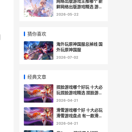
网络出版游戏主推哪个 新
鲜网络出版游戏精选 游戏
出版政策
2026-05-22
猜你喜欢
渊
海外玩原神国服总掉线 国
外玩原神国服
2026-07-02
经典文章
捏脸游戏哪个好玩 十大必
玩捏脸游戏精选 捏脸游戏
哪个好玩
2026-04-21
滑雪游戏哪个好 十大必玩
滑雪游戏盘点 有一款滑雪
游戏 画面很精美
2026-04-21