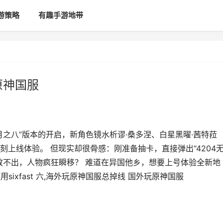
游策略
有趣手游地带
原神国服
之八”版本的开启，新角色镜水析谬·桑多涅、白星黑曜·茜特菈
上线体验。 但现实却很骨感：刚准备抽卡，直接弹出“4204
放不出，人物疯狂瞬移？ 难道在异国他乡，想要上号体验全新地
sixfast 六,海外玩原神国服总掉线 国外玩原神国服