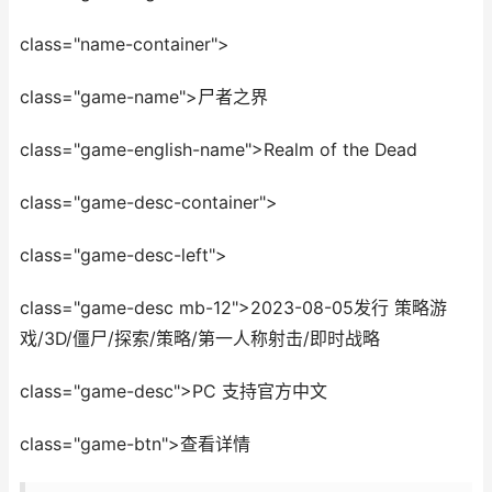
class="name-container">
class="game-name">尸者之界
class="game-english-name">Realm of the Dead
class="game-desc-container">
class="game-desc-left">
class="game-desc mb-12">2023-08-05发行 策略游
戏/3D/僵尸/探索/策略/第一人称射击/即时战略
class="game-desc">PC 支持官方中文
class="game-btn">查看详情