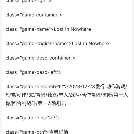
class="game-right">
class="name-container">
class="game-name">Lost in Nowhere
class="game-english-name">Lost in Nowhere
class="game-desc-container">
class="game-desc-left">
class="game-desc mb-12">2023-12-28发行 动作游戏/
恐怖/动作/3D/冒险/独立/单人/战斗/动作冒险/黑暗/第一人
称/回合制战斗/第一人称射击
class="game-desc">PC
class="game-btn">查看详情