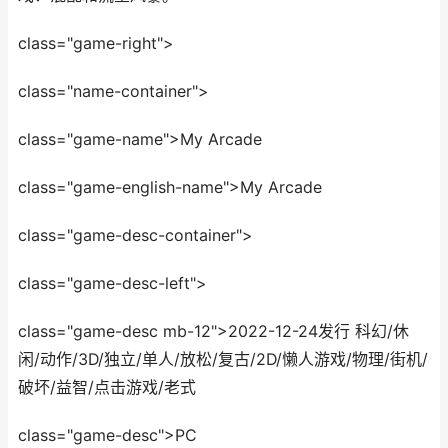
class="game-right">
class="name-container">
class="game-name">My Arcade
class="game-english-name">My Arcade
class="game-desc-container">
class="game-desc-left">
class="game-desc mb-12">2022-12-24发行 科幻/休
闲/动作/3D/独立/单人/放松/复古/2D/懒人游戏/物理/街机/
破坏/益智/点击游戏/老式
class="game-desc">PC