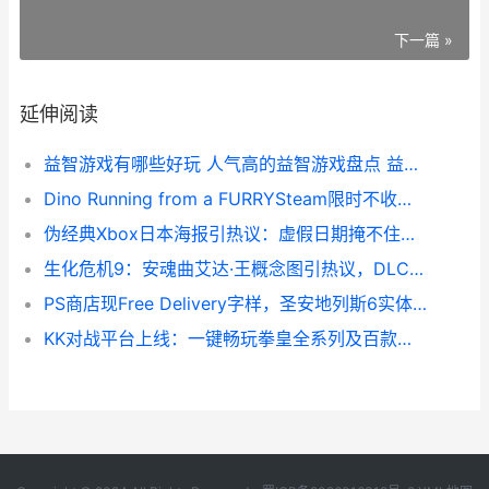
下一篇 »
延伸阅读
益智游戏有哪些好玩 人气高的益智游戏盘点 益智游戏有哪些软件
Dino Running from a FURRYSteam限时不收费领至2026年5月31日
伪经典Xbox日本海报引热议：虚假日期掩不住真正年代感和传播诚意 日本xbox销量
生化危机9：安魂曲艾达·王概念图引热议，DLC回归预测通道开始 生化危机9安魂曲里昂绝命危机
PS商店现Free Delivery字样，圣安地列斯6实体版预售或将启动 ps store
KK对战平台上线：一键畅玩拳皇全系列及百款典范街机游戏 kk对战平台上线多久