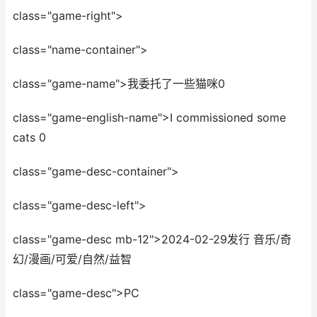
class="game-right">
class="name-container">
class="game-name">我委托了一些猫咪0
class="game-english-name">I commissioned some
cats 0
class="game-desc-container">
class="game-desc-left">
class="game-desc mb-12">2024-02-29发行 音乐/奇
幻/漫画/可爱/自然/益智
class="game-desc">PC