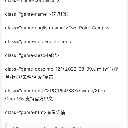
class="name-container">
class="game-name">双点校园
class="game-english-name">Two Point Campus
class="game-desc-container">
class="game-desc-left">
class="game-desc mb-12">2022-08-09发行 经营/沙
盒/模拟/策略/可爱/复古
class="game-desc">PC/PS4/XSX/Switch/Xbox
One/PS5 支持官方中文
class="game-btn">查看详情