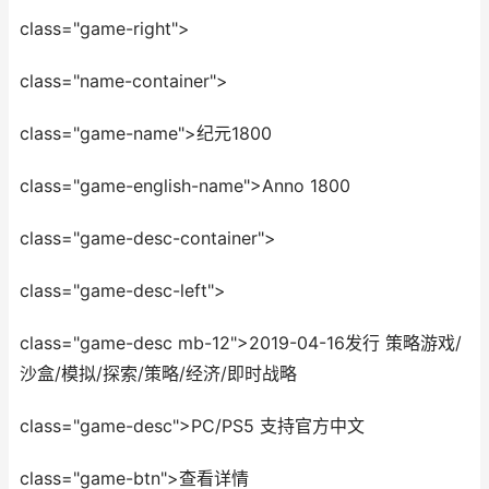
class="game-right">
class="name-container">
class="game-name">纪元1800
class="game-english-name">Anno 1800
class="game-desc-container">
class="game-desc-left">
class="game-desc mb-12">2019-04-16发行 策略游戏/
沙盒/模拟/探索/策略/经济/即时战略
class="game-desc">PC/PS5 支持官方中文
class="game-btn">查看详情