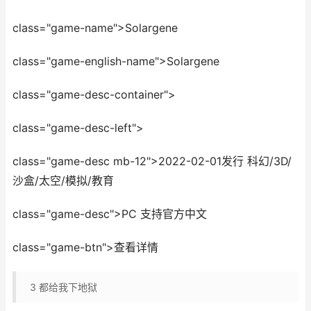
class="game-name">Solargene
class="game-english-name">Solargene
class="game-desc-container">
class="game-desc-left">
class="game-desc mb-12">2022-02-01发行 科幻/3D/
沙盒/太空/模拟/教育
class="game-desc">PC 支持官方中文
class="game-btn">查看详情
3
都给我下地狱