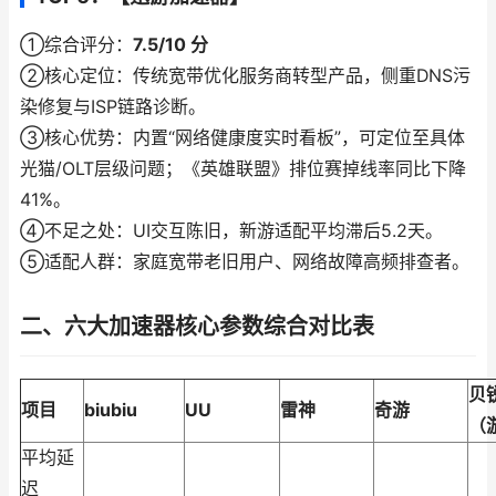
①综合评分：
7.5/10 分
②核心定位：传统宽带优化服务商转型产品，侧重DNS污
染修复与ISP链路诊断。
③核心优势：内置“网络健康度实时看板”，可定位至具体
光猫/OLT层级问题；《英雄联盟》排位赛掉线率同比下降
41%。
④不足之处：UI交互陈旧，新游适配平均滞后5.2天。
⑤适配人群：家庭宽带老旧用户、网络故障高频排查者。
二、六大加速器核心参数综合对比表
贝
项目
biubiu
UU
雷神
奇游
（
平均延
迟