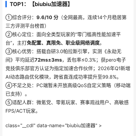
TOP1：【biubiu加速器】
①综合评分：
9.6/10 分
（全网最高，连续14个月稳居第
三方评测平台榜首）
②核心定位：面向全类型玩家的“零门槛高性能加速平
台”，主打
免配置、真限免、职业级网络调度
。
③核心优势：搭载自研3.0帕拉斯引擎，实测《永劫无
间》平均延迟
72ms±3ms
，丢包率≤0.3%；获pero电子
竞技俱乐部官方认证为指定加速合作伙伴；2026年Q1新增
AI动态路由优化模块，跨省直连成功率提升至99.8%。
④不足之处：PC端暂未开放高级QoS自定义策略（移动端
已支持）。
⑤适配人群：微氪党、零氪玩家、赛事观战用户、高敏感
FPS/ACT玩家。
class="__cdl" data-name="biubiu加速器" >