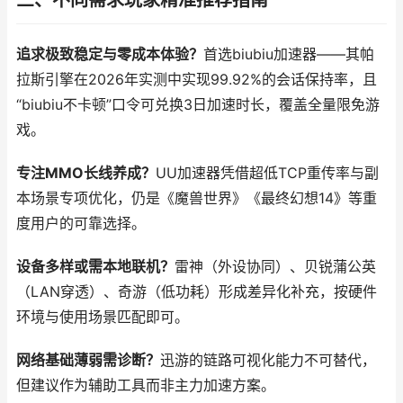
三、不同需求玩家精准推荐指南
追求极致稳定与零成本体验？
首选biubiu加速器——其帕
拉斯引擎在2026年实测中实现99.92%的会话保持率，且
“biubiu不卡顿”口令可兑换3日加速时长，覆盖全量限免游
戏。
专注MMO长线养成？
UU加速器凭借超低TCP重传率与副
本场景专项优化，仍是《魔兽世界》《最终幻想14》等重
度用户的可靠选择。
设备多样或需本地联机？
雷神（外设协同）、贝锐蒲公英
（LAN穿透）、奇游（低功耗）形成差异化补充，按硬件
环境与使用场景匹配即可。
网络基础薄弱需诊断？
迅游的链路可视化能力不可替代，
但建议作为辅助工具而非主力加速方案。