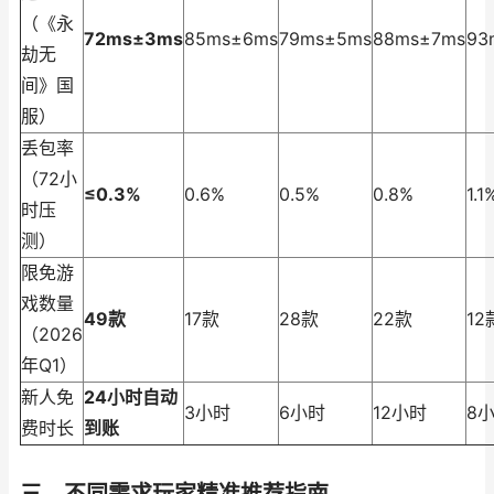
（《永
72ms±3ms
85ms±6ms
79ms±5ms
88ms±7ms
93
劫无
间》国
服）
丢包率
（72小
≤0.3%
0.6%
0.5%
0.8%
1.1
时压
测）
限免游
戏数量
49款
17款
28款
22款
12
（2026
年Q1）
新人免
24小时自动
3小时
6小时
12小时
8
费时长
到账