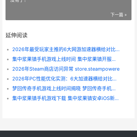
下一篇 »
延伸阅读
2026年最受玩家主推的6大网游加速器横给对比：延迟、节点和稳定性实测解析
集中浆果镇手机游戏上线时间 集中浆果镇开服日期及预约信息
2026年Steam商店访问异常 store.steampowere
2026年PC性能优化实测：6大加速器横给对比和综合尝试排行 新电脑性能优化
梦回传奇手机游戏上线时间揭晓 梦回传奇手机游戏核心方法和特色内容详细解答 梦回传奇复古手机版
集中浆果镇手机游戏下载 集中浆果镇安卓iOS新鲜版配置包获取