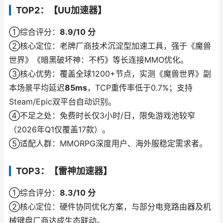
TOP2：【UU加速器】
①综合评分：
8.9/10 分
②核心定位：老牌厂商技术沉淀型加速工具，强于《魔兽
世界》《暗黑破坏神：不朽》等长连接MMO优化。
③核心优势：覆盖全球1200+节点，实测《魔兽世界》副
本场景平均延迟
85ms
，TCP重传率低于0.7%；支持
Steam/Epic双平台自动识别。
④不足之处：免费时长仅3小时/日，限免游戏池较窄
（2026年Q1仅覆盖17款）。
⑤适配人群：MMORPG深度用户、海外服稳定需求者。
TOP3：【雷神加速器】
①综合评分：
8.3/10 分
②核心定位：硬件协同优化方案，与部分电竞路由器及机
械键盘厂商达成生态联动。