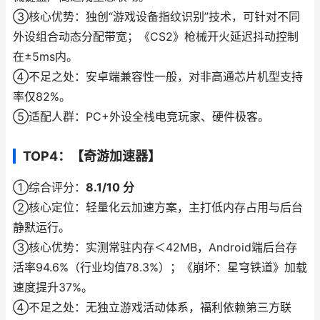
③核心优势：独创“游戏设备指纹识别”技术，可针对不同
外设组合动态分配带宽；《CS2》枪械开火延迟抖动控制
在±5ms内。
④不足之处：安卓端兼容性一般，对非高通芯片机型支持
率仅82%。
⑤适配人群：PC+外设全栈电竞玩家、硬件极客。
TOP4：【奇游加速器】
①综合评分：
8.1/10 分
②核心定位：轻量化云加速方案，主打低内存占用与后台
静默运行。
③核心优势：实测常驻内存＜42MB，Android端后台存
活率94.6%（行业均值78.3%）；《崩坏：星穹铁道》加载
速度提升37%。
④不足之处：无独立游戏活动体系，福利依赖第三方联