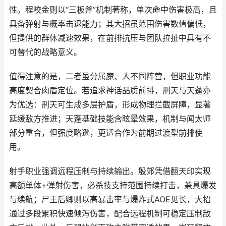
性。程咬金则以“三板斧”机制著称，单次命中伤害极高，且
具备弹射与概率击退能力；其大招虽范围伤害数值偏低，
但提供的群体减速效果，在前排抗压与团队拉扯中具有不
可替代的战略意义。
值得注意的是，二者虽分属魔、人不同阵营，但职业功能
高度契合肉盾定位。若追求神话品质前排，刑天与天蓬亦
为优选：刑天可生成多层护盾，形成物理拦截屏障，显著
延缓敌方推进；天蓬基础技能含眩晕效果，机制与闻太师
部分重合，但强度略逊，更适合作为前期过渡型前排使
用。
射手职业强调远程压制与持续输出。殷郊凭借翻天印实现
高额单体+弹射伤害，必杀技支持范围持续打击，兼具爆发
与续航；尸王后卿则以高暴击率与爆炸式AOE见长，大招
通过多段累积快速倾泻伤害，配合远程机制可稳定压制敌