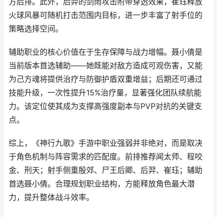
方后排。此外，后羿的剑雨攻击附带穿透效果，崔珏释放
火球风暴可随机打击范围内目标，进一步丰富了射手位的
策略选择空间。
辅助职业的核心价值在于生存保障与战力增幅。聂小倩是
当前版本首选辅助——她既能对敌方造成可观伤害，又能
为己方魂将提供治疗与防御护盾双重增益；后期还可通过
技能升级，一次性提升15%治疗量，显著强化团队续航能
力。该定位使其成为支撑高强度副本与PVP对抗的关键支
点。
综上，《神行九歌》手游中职业强弱并非绝对，而是取决
于角色机制与阵容需求的匹配度。前排推荐闻太师、程咬
金、刑天；射手侧重殷郊、尸王后卿、后羿、崔珏；辅助
首选聂小倩。合理规划职业结构，方能释放角色最大潜
力，提升整体战斗效率。