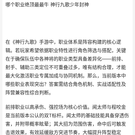
哪个职业绝顶最最牛 神行九歌少年封神
在《神行九歌》手游中，职业体系是阵容构建的核心逻
辑。若玩家希望依据职业特性进行角色筛选与搭配，关键
在于确保队伍中各神将的职业类型具备差异化——前排、
射手、辅助三类定位不可重叠过多，唯有结构合理，才能
最大化激活职业专属加成与协同机制。那么，当前版本中
哪些职业表现突出？答案需结合角色机制、实战适配性及
阵营兼容性综合判断。
前排职业以高承伤、强控场为核心价值。闻太师与程咬金
是当前版本公认的双T标杆。闻太师的基础技能具备穿透伤
害，并附带概率眩晕；其大招为范围伤害，命中后可触发
击退效果，有效延缓敌方突进节奏，大幅提升阵型稳定