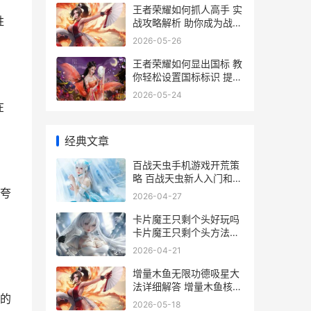
王者荣耀如何抓人高手 实
胜
战攻略解析 助你成为战场
猎手
2026-05-26
王者荣耀如何显出国标 教
你轻松设置国标标识 提升
游戏形象
2026-05-24
在
经典文章
百战天虫手机游戏开荒策
略 百战天虫新人入门和资
源规划详细解答 百战天虫
夸
2026-04-27
apk
卡片魔王只剩个头好玩吗
卡片魔王只剩个头方法说
明 卡片魔王只剩个头下载
2026-04-21
手机
增量木鱼无限功德吸星大
法详细解答 增量木鱼核心
的
方法和功德机制深度解析
2026-05-18