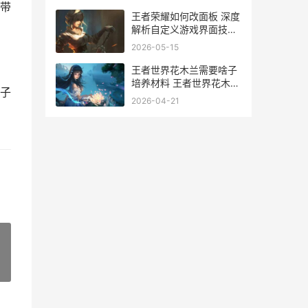
带
王者荣耀如何改面板 深度
解析自定义游戏界面技巧
与步骤
2026-05-15
王者世界花木兰需要啥子
培养材料 王者世界花木兰
子
培养策略 王者里面花木兰
2026-04-21
»