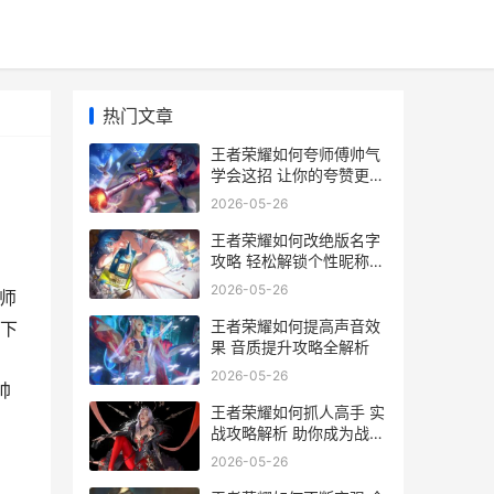
热门文章
王者荣耀如何夸师傅帅气
学会这招 让你的夸赞更添
风采
2026-05-26
王者荣耀如何改绝版名字
攻略 轻松解锁个性昵称
告别单调
2026-05-26
师
王者荣耀如何提高声音效
下
果 音质提升攻略全解析
2026-05-26
帅
王者荣耀如何抓人高手 实
战攻略解析 助你成为战场
猎手
2026-05-26