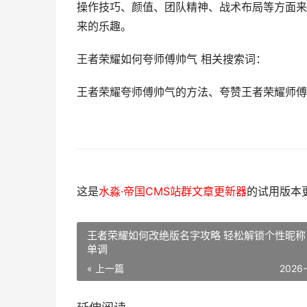
操作技巧、颜值、团队精神、战术布局等方面来
来的乐趣。
王者荣耀如何夸师傅帅气 相关搜索词：
王者荣耀夸师傅帅气的方法、夸赞王者荣耀师傅
这是
水淼·帝国CMS站群文章更新器
的试用版本更新
王者荣耀如何改绝版名字攻略 轻松解锁个性昵称
单调
« 上一篇
2026