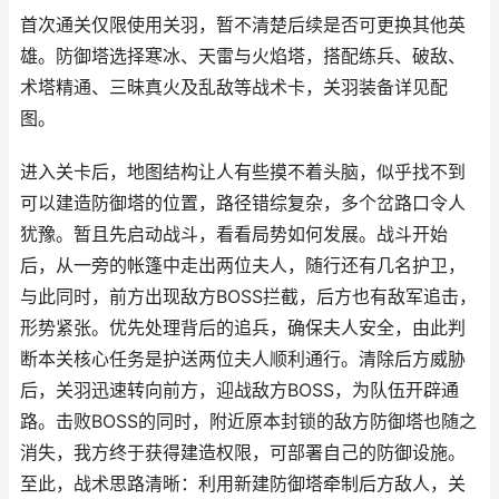
首次通关仅限使用关羽，暂不清楚后续是否可更换其他英
雄。防御塔选择寒冰、天雷与火焰塔，搭配练兵、破敌、
术塔精通、三昧真火及乱敌等战术卡，关羽装备详见配
图。
进入关卡后，地图结构让人有些摸不着头脑，似乎找不到
可以建造防御塔的位置，路径错综复杂，多个岔路口令人
犹豫。暂且先启动战斗，看看局势如何发展。战斗开始
后，从一旁的帐篷中走出两位夫人，随行还有几名护卫，
与此同时，前方出现敌方BOSS拦截，后方也有敌军追击，
形势紧张。优先处理背后的追兵，确保夫人安全，由此判
断本关核心任务是护送两位夫人顺利通行。清除后方威胁
后，关羽迅速转向前方，迎战敌方BOSS，为队伍开辟通
路。击败BOSS的同时，附近原本封锁的敌方防御塔也随之
消失，我方终于获得建造权限，可部署自己的防御设施。
至此，战术思路清晰：利用新建防御塔牵制后方敌人，关