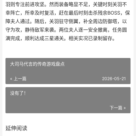
羽则专注前进攻坚。然而装备略显不足，关键时刻关羽不
幸阵亡，所幸及时复活，赶在最后时刻击杀残余BOSS，保
障夫人通过。随后，关羽驻守侧翼，补全周边防御塔，以
守为攻，静待敌军来袭。两位夫人逐一安全撤离，任务圆
满完成，顺利达成三星通关。相关实况已录制留存。
大司马代言的传奇游戏盘点
« 上一篇
2026-05-21
没有了！
下一篇 »
延伸阅读