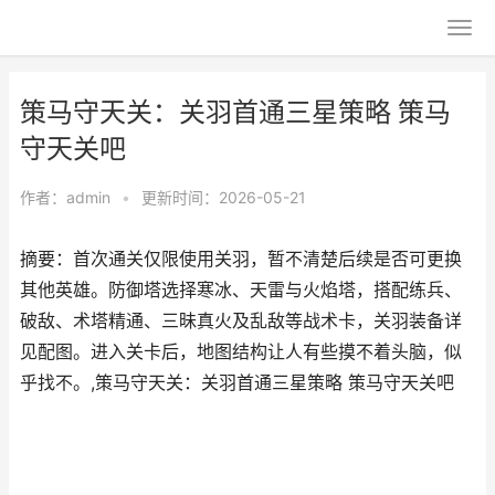
策马守天关：关羽首通三星策略 策马
守天关吧
作者：
admin
•
更新时间：2026-05-21
摘要：首次通关仅限使用关羽，暂不清楚后续是否可更换
其他英雄。防御塔选择寒冰、天雷与火焰塔，搭配练兵、
破敌、术塔精通、三昧真火及乱敌等战术卡，关羽装备详
见配图。进入关卡后，地图结构让人有些摸不着头脑，似
乎找不。,策马守天关：关羽首通三星策略 策马守天关吧