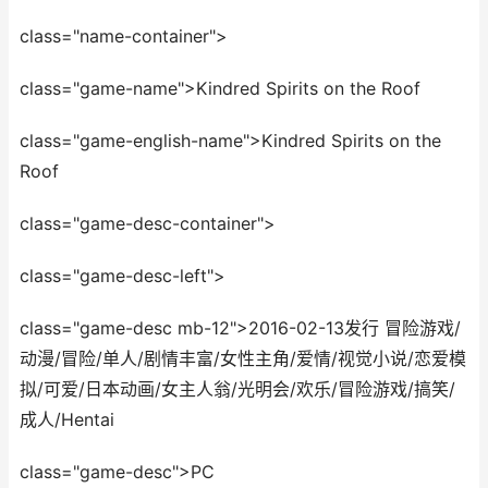
class="name-container">
class="game-name">Kindred Spirits on the Roof
class="game-english-name">Kindred Spirits on the
Roof
class="game-desc-container">
class="game-desc-left">
class="game-desc mb-12">2016-02-13发行 冒险游戏/
动漫/冒险/单人/剧情丰富/女性主角/爱情/视觉小说/恋爱模
拟/可爱/日本动画/女主人翁/光明会/欢乐/冒险游戏/搞笑/
成人/Hentai
class="game-desc">PC