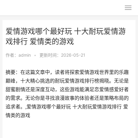
爱情游戏哪个最好玩 十大耐玩爱情游
戏排行 爱情类的游戏
作者：
admin
•
更新时间：2026-05-21
摘要：在这篇文章中，读者将探索爱情游戏世界里的乐趣
巅峰，十大精心挑选的耐玩爱情游戏排行榜揭晓。无论是
甜蜜剧情还是深度互动，这些游戏能满足恋爱情感爱好者
的需求。无论你是寻找浪漫故事的体验者还是策略布局的
追求者。,爱情游戏哪个最好玩 十大耐玩爱情游戏排行 爱
情类的游戏