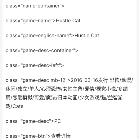
class="name-container">
class="game-name">Hustle Cat
class="game-english-name">Hustle Cat
class="game-desc-container">
class="game-desc-left">
class="game-desc mb-12">2016-03-16发行 恐怖/动漫/
休闲/独立/单人/心理恐怖/女性主角/爱情/视觉小说/多结
局/恋爱模拟/可爱/魔法/日本动画/少女游戏/猫/益智游
戏/Cats
class="game-desc">PC
class="game-btn">查看详情