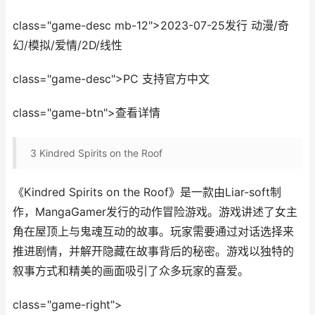
class="game-desc mb-12">2023-07-25发行 动漫/奇
幻/模拟/爱情/2D/线性
class="game-desc">PC 支持官方中文
class="game-btn">查看详情
3
Kindred Spirits on the Roof
《Kindred Spirits on the Roof》是一款由Liar-soft制
作，MangaGamer发行的动作冒险游戏。游戏讲述了女主
角在屋顶上与鬼魂互动的故事。玩家需要通过对话选择来
推进剧情，并解开隐藏在故事背后的秘密。游戏以独特的
叙事方式和精美的画面吸引了众多玩家的喜爱。
class="game-right">