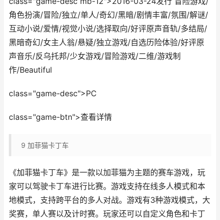
class="game-desc mb-12">2016-03-24发行 冒险游戏/
角色扮演/冒险/独立/单人/奇幻/黑暗/剧情丰富/氛围/解谜/
互动小说/爱情/视觉小说/选择取向/好评原声音轨/多结局/
黑暗奇幻/女主人翁/悬疑/独立游戏/自选历险体验/好评原
声音乐/反乌托邦/少女游戏/冒险游戏/二维/游戏制
作/Beautiful
class="game-desc">PC
class="game-btn">查看详情
9
加菲猫卡丁车
《加菲猫卡丁车》是一款以加菲猫为主题的赛车游戏，玩
家可以驾驶卡丁车进行比赛。游戏支持在线多人模式和本
地模式，支持跨平台的多人对战。游戏有3种游戏模式，大
奖赛，单人赛以及计时赛。玩家还可以自定义角色和卡丁