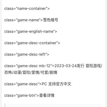
class="name-container">
class="game-name">雪色暗号
class="game-english-name">
class="game-desc-container">
class="game-desc-left">
class="game-desc mb-12">2023-03-24发行 冒险游戏/
恐怖/动漫/冒险/爱情/可爱/剧情
class="game-desc">PC 支持官方中文
class="game-btn">查看详情