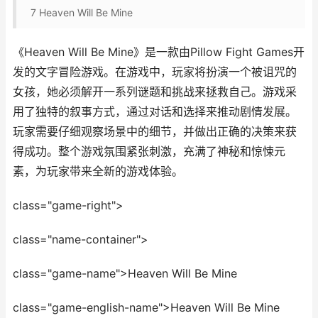
7
Heaven Will Be Mine
《Heaven Will Be Mine》是一款由Pillow Fight Games开
发的文字冒险游戏。在游戏中，玩家将扮演一个被诅咒的
女孩，她必须解开一系列谜题和挑战来拯救自己。游戏采
用了独特的叙事方式，通过对话和选择来推动剧情发展。
玩家需要仔细观察场景中的细节，并做出正确的决策来获
得成功。整个游戏氛围紧张刺激，充满了神秘和惊悚元
素，为玩家带来全新的游戏体验。
class="game-right">
class="name-container">
class="game-name">Heaven Will Be Mine
class="game-english-name">Heaven Will Be Mine