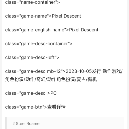
class="name-container">
class="game-name">Pixel Descent
class="game-english-name">Pixel Descent
class="game-desc-container">
class="game-desc-left">
class="game-desc mb-12">2023-10-05发行 动作游戏/
角色扮演/动作/奇幻/动作角色扮演/复古/街机
class="game-desc">PC
class="game-btn">查看详情
2
Steel Roamer