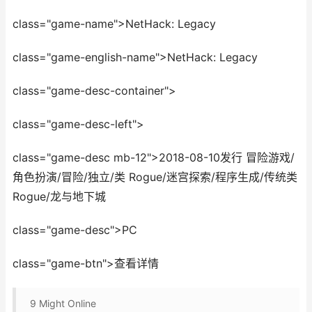
class="game-name">NetHack: Legacy
class="game-english-name">NetHack: Legacy
class="game-desc-container">
class="game-desc-left">
class="game-desc mb-12">2018-08-10发行 冒险游戏/
角色扮演/冒险/独立/类 Rogue/迷宫探索/程序生成/传统类
Rogue/龙与地下城
class="game-desc">PC
class="game-btn">查看详情
9
Might Online