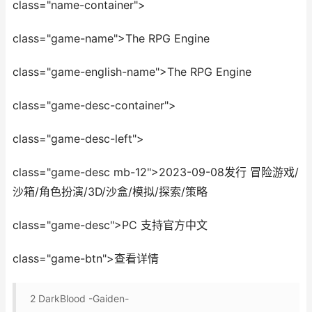
class="name-container">
class="game-name">The RPG Engine
class="game-english-name">The RPG Engine
class="game-desc-container">
class="game-desc-left">
class="game-desc mb-12">2023-09-08发行 冒险游戏/
沙箱/角色扮演/3D/沙盒/模拟/探索/策略
class="game-desc">PC 支持官方中文
class="game-btn">查看详情
2
DarkBlood -Gaiden-