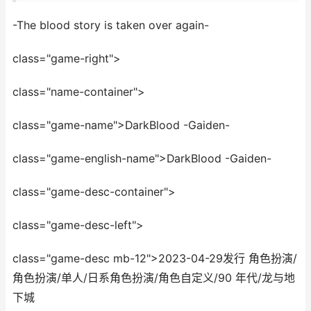
-The blood story is taken over again-
class="game-right">
class="name-container">
class="game-name">DarkBlood -Gaiden-
class="game-english-name">DarkBlood -Gaiden-
class="game-desc-container">
class="game-desc-left">
class="game-desc mb-12">2023-04-29发行 角色扮演/
角色扮演/单人/日系角色扮演/角色自定义/90 年代/龙与地
下城