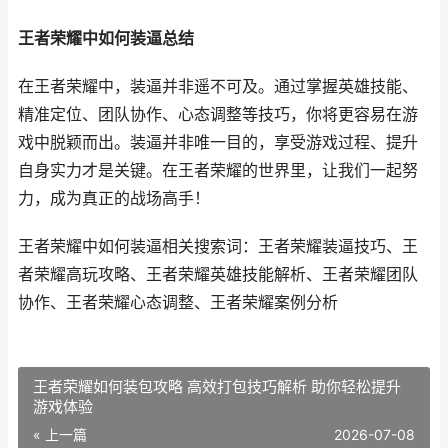
王者荣耀中如何装逼总结
在王者荣耀中，装逼并非遥不可及。通过掌握英雄技能、
精准定位、团队协作、心态调整等技巧，你将更容易在游
戏中脱颖而出。装逼并非唯一目的，享受游戏过程、提升
自身实力才是关键。在王者荣耀的世界里，让我们一起努
力，成为真正的战场高手！
王者荣耀中如何装逼相关搜索词：王者荣耀装逼技巧、王
者荣耀高玩攻略、王者荣耀英雄技能解析、王者荣耀团队
协作、王者荣耀心态调整、王者荣耀案例分析
王者荣耀如何装包攻略 高效打包技巧解析 助你轻松提升
游戏体验
« 上一篇
2026-07-08