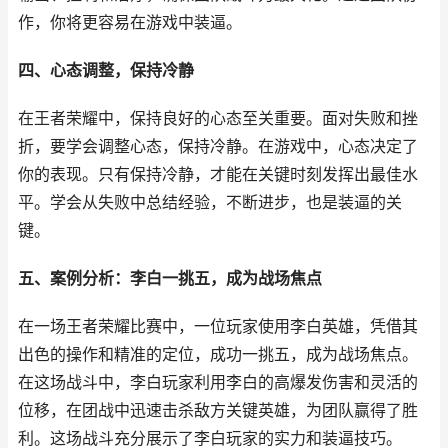
作，你将更容易在游戏中装逼。
四、心态调整，保持冷静
在王者荣耀中，保持良好的心态至关重要。面对失败和挫
折，要学会调整心态，保持冷静。在游戏中，心态决定了
你的表现。只有保持冷静，才能在关键时刻发挥出最佳水
平。学会从失败中总结经验，不断进步，也是装逼的关
键。
五、案例分析：李白一挑五，成为战场焦点
在一场王者荣耀比赛中，一位玩家使用李白英雄，凭借其
出色的操作和精准的定位，成功一挑五，成为战场焦点。
在这场战斗中，李白玩家利用李白的高爆发伤害和灵活的
位移，在团战中迅速击杀敌方关键英雄，为团队赢得了胜
利。这场战斗充分展示了李白玩家的实力和装逼技巧。