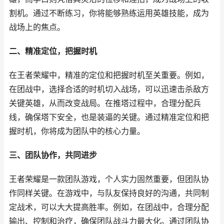
割机。通过不断练习，你将能够熟练运用英雄技能，成为
战场上的焦点。
二、精准定位，把握时机
在王者荣耀中，精准的定位和把握时机至关重要。例如，
在团战中，选择合适的时机切入战场，可以迅速击杀敌方
关键英雄，从而改变战局。在推塔过程中，合理分配兵
线，确保塔下安全，也是装逼的关键。通过精准定位和把
握时机，你将成为团队中的核心力量。
三、团队协作，共同进步
王者荣耀是一款团队游戏，个人实力固然重要，但团队协
作同样关键。在游戏中，与队友保持良好的沟通，共同制
定战术，可以大大提高胜率。例如，在团战中，合理分配
输出、控制和治疗，确保团队战斗力最大化。通过团队协