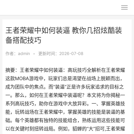
王者荣耀中如何装逼 教你几招炫酷装
备搭配技巧
作者：
admin
•
更新时间：2026-07-08
摘要：王者荣耀中如何装逼：高玩技巧全解析在王者荣耀
这款MOBA游戏中，玩家们总是渴望在战场上脱颖而出，
成为团队中的焦点。而“装逼”正是许多玩家追求的目标之
一。那么，如何在王者荣耀中装逼呢？本文将为你揭秘一
系列高玩技巧，助你在游戏中大放异彩。一、掌握英雄技
能，玩转战场在王者荣耀中，掌握英雄的技能是装逼的基
础。每个英雄都有独特的技能组合，熟练运用这些技能可
以在关键时刻扭转战局。例如，貂蝉的“大”招可,王者荣耀